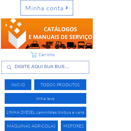
Minha conta
Carrinho
INíCIO
TODOS PRODUTOS
linha leve
LINHA DIESEL caminhões ônibus e vans
MÁQUINAS AGRICOLAS
MOTORES