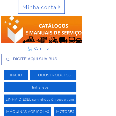
Minha conta
Carrinho
INíCIO
TODOS PRODUTOS
linha leve
LINHA DIESEL caminhões ônibus e vans
MÁQUINAS AGRICOLAS
MOTORES