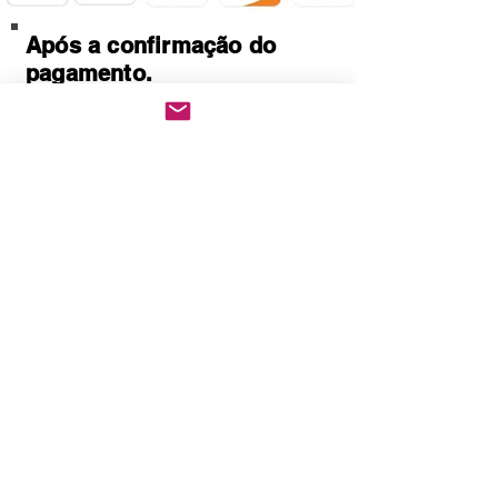
Após a confirmação do
pagamento.
Baixe imediatamente o
pedido PDF.
Abre em qualquer
computador, celular,
notebook e leitores de
notebook.
Prático e rápido, pode ser
impresso
Quem Somos
Política de Privacidade