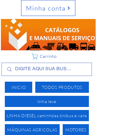
Minha conta
Carrinho
INíCIO
TODOS PRODUTOS
linha leve
LINHA DIESEL caminhões ônibus e vans
MÁQUINAS AGRICOLAS
MOTORES