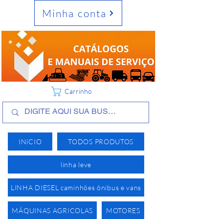
Minha conta
Carrinho
INíCIO
TODOS PRODUTOS
linha leve
LINHA DIESEL caminhões ônibus e vans
MÁQUINAS AGRICOLAS
MOTORES