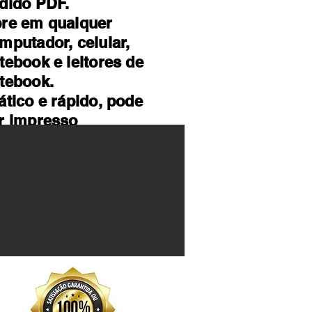
dido PDF.
re em qualquer
mputador, celular,
tebook e leitores de
tebook.
ático e rápido, pode
r impresso