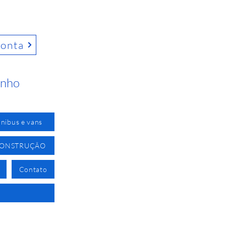
conta
inho
nibus e vans
CONSTRUÇÃO
Contato