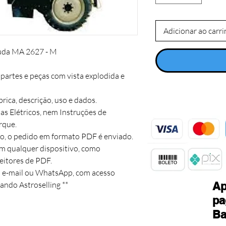
Adicionar ao carr
uda MA 2627 - M

artes e peças com vista explodida e 
ca, descrição, uso e dados.

s Elétricos, nem Instruções de 
ue. 

, o pedido em formato PDF é enviado.

m qualquer dispositivo, como 
itores de PDF. 

a e-mail ou WhatsApp, com acesso 
izando Astroselling **
Ap
pa
Ba