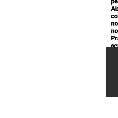
pe
Ab
co
no
no
Pr
se