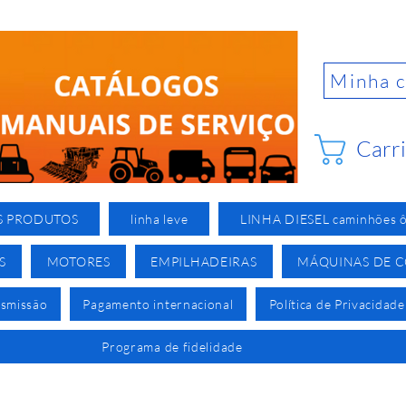
Minha 
Carr
S PRODUTOS
linha leve
LINHA DIESEL caminhões ô
S
MOTORES
EMPILHADEIRAS
MÁQUINAS DE 
nsmissão
Pagamento internacional
Política de Privacidade
Programa de fidelidade