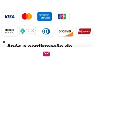
Após a confirmação do
pagamento.
Baixe imediatamente o
pedido PDF.
Abre em qualquer
computador, celular,
notebook e leitores de
notebook.
Prático e rápido, pode ser
impresso