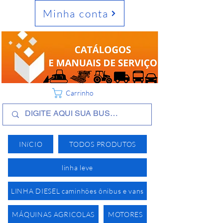
Minha conta
Carrinho
INíCIO
TODOS PRODUTOS
linha leve
LINHA DIESEL caminhões ônibus e vans
MÁQUINAS AGRICOLAS
MOTORES