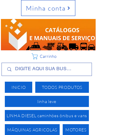
Minha conta
Carrinho
INíCIO
TODOS PRODUTOS
linha leve
LINHA DIESEL caminhões ônibus e vans
MÁQUINAS AGRICOLAS
MOTORES