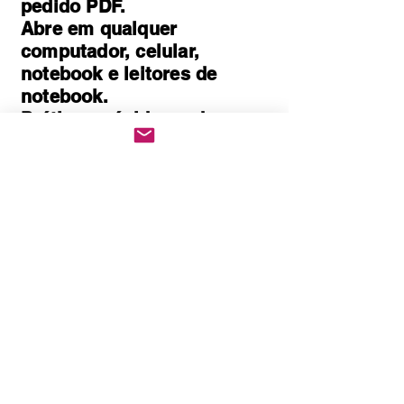
pedido PDF.
Abre em qualquer
computador, celular,
notebook e leitores de
notebook.
Prático e rápido, pode ser
impresso
Quem Somos
Política de Privacidade
Políticas de cookies
Politica de Troca e Devolução