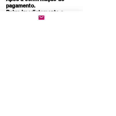
pagamento.
Baixe imediatamente o
pedido PDF.
Abre em qualquer
computador, celular,
notebook e leitores de
notebook.
Prático e rápido, pode ser
impresso
Quem Somos
Política de Privacidade
Políticas de cookies