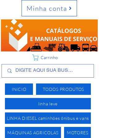
Minha conta
Carrinho
INíCIO
TODOS PRODUTOS
linha leve
LINHA DIESEL caminhões ônibus e vans
MÁQUINAS AGRICOLAS
MOTORES