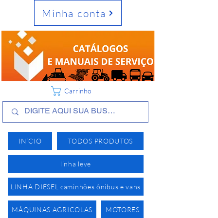
Minha conta
Carrinho
INíCIO
TODOS PRODUTOS
linha leve
LINHA DIESEL caminhões ônibus e vans
MÁQUINAS AGRICOLAS
MOTORES