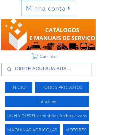
Minha conta
Carrinho
INíCIO
TODOS PRODUTOS
linha leve
LINHA DIESEL caminhões ônibus e vans
MÁQUINAS AGRICOLAS
MOTORES