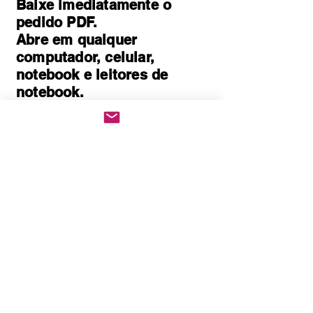
Baixe imediatamente o
pedido PDF.
Abre em qualquer
computador, celular,
notebook e leitores de
notebook.
Prático e rápido, pode ser
impresso
Quem Somos
Política de Privacidade
Políticas de cookies
Politica de Troca e Devolução