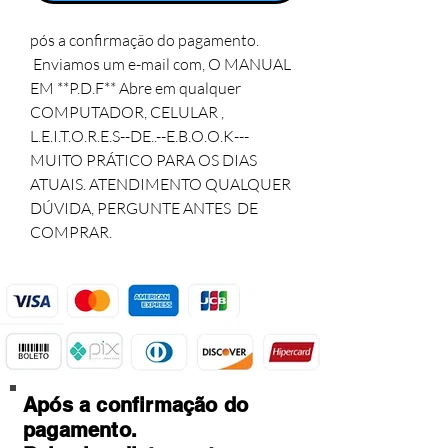
pós a confirmação do pagamento.
Enviamos um e-mail com, O MANUAL
EM **P.D.F** Abre em qualquer
COMPUTADOR, CELULAR ,
L.E.I.T.O.R.E.S--DE..--E.B.O.O.K---
MUITO PRÁTICO PARA OS DIAS
ATUAIS. ATENDIMENTO QUALQUER
DÚVIDA, PERGUNTE ANTES DE
COMPRAR.
Após a confirmação do
pagamento.