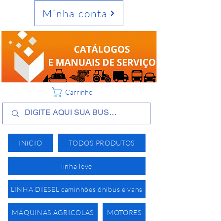
Minha conta
Carrinho
INíCIO
TODOS PRODUTOS
linha leve
LINHA DIESEL caminhões ônibus e vans
MÁQUINAS AGRICOLAS
MOTORES