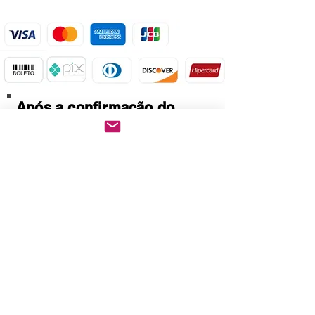
Após a confirmação do
pagamento.
Baixe imediatamente o
pedido PDF.
Abre em qualquer
computador, celular,
notebook e leitores de
notebook.
Prático e rápido, pode ser
impresso