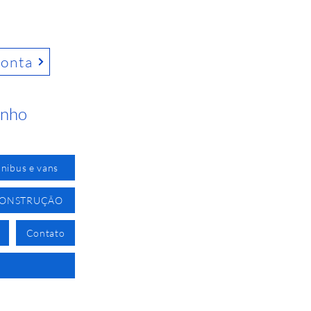
conta
inho
nibus e vans
CONSTRUÇÃO
Contato