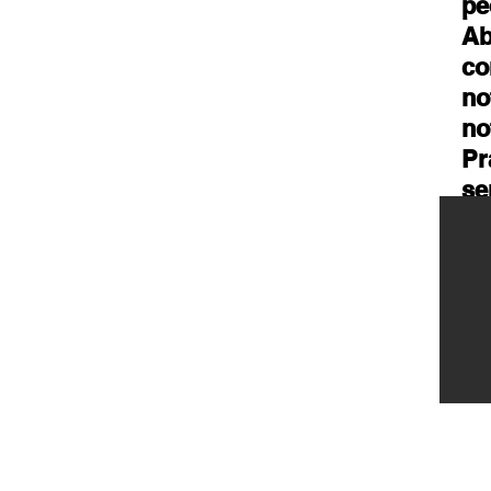
pe
Ab
co
no
no
Pr
se