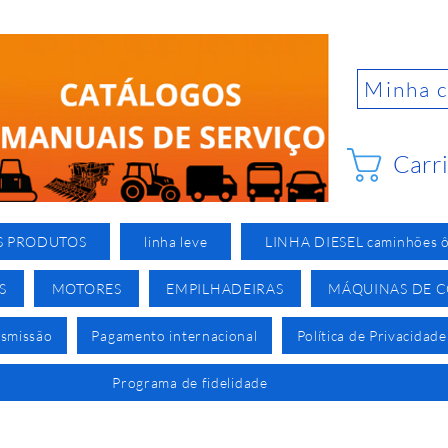
Minha 
Carr
S PRODUTOS
linha leve
LINHA DIESEL caminhões ô
S
MOTORES
EMPILHADEIRAS
MÁQUINAS DE 
nsmissão
Pagamento internacional
Política de Privacidade
Programa de fidelidade