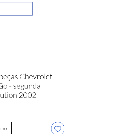
peças Chevrolet
ão - segunda
lution 2002
inho