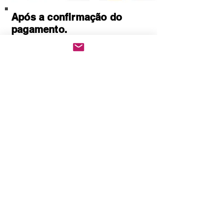
Após a confirmação do
pagamento.
Baixe imediatamente o
pedido PDF.
Abre em qualquer
computador, celular,
notebook e leitores de
notebook.
Prático e rápido, pode ser
impresso
Quem Somos
Política de Privacidade