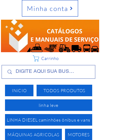
Minha conta
Carrinho
INíCIO
TODOS PRODUTOS
linha leve
LINHA DIESEL caminhões ônibus e vans
MÁQUINAS AGRICOLAS
MOTORES