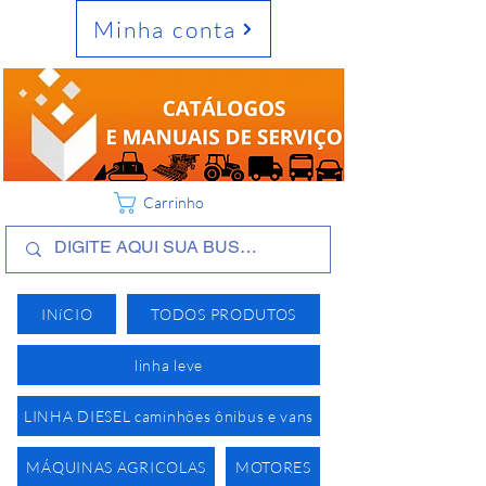
Minha conta
Carrinho
INíCIO
TODOS PRODUTOS
linha leve
LINHA DIESEL caminhões ônibus e vans
MÁQUINAS AGRICOLAS
MOTORES