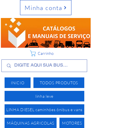
Minha conta
Carrinho
INíCIO
TODOS PRODUTOS
linha leve
LINHA DIESEL caminhões ônibus e vans
MÁQUINAS AGRICOLAS
MOTORES