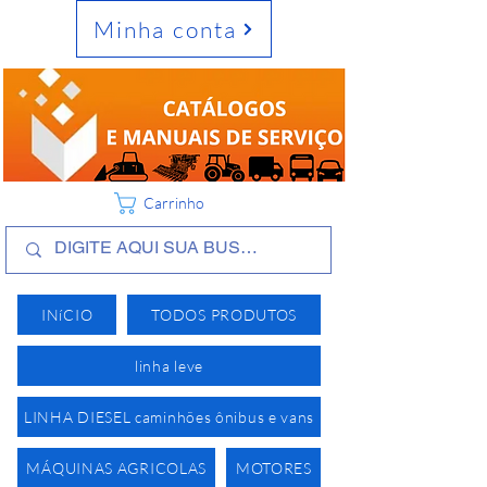
Minha conta
Carrinho
INíCIO
TODOS PRODUTOS
linha leve
LINHA DIESEL caminhões ônibus e vans
MÁQUINAS AGRICOLAS
MOTORES