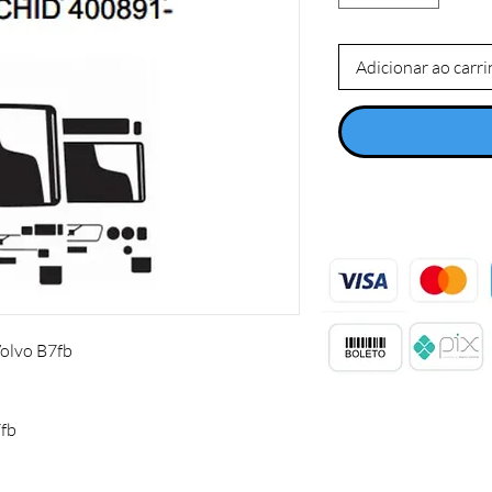
Adicionar ao carr
Volvo B7fb
7fb