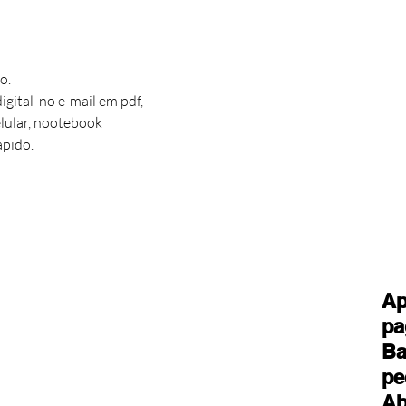
o.
igital no e-mail em pdf,
lular, nootebook
ápido.
Ap
pa
Ba
pe
Ab