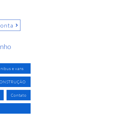
conta
inho
nibus e vans
CONSTRUÇÃO
Contato