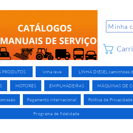
Minha 
Carr
S PRODUTOS
linha leve
LINHA DIESEL caminhões ô
S
MOTORES
EMPILHADEIRAS
MÁQUINAS DE 
nsmissão
Pagamento internacional
Política de Privacidade
Programa de fidelidade