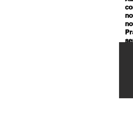
co
no
no
Pr
se