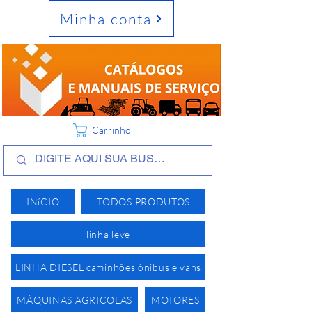
Minha conta
Carrinho
INíCIO
TODOS PRODUTOS
linha leve
LINHA DIESEL caminhões ônibus e vans
MÁQUINAS AGRICOLAS
MOTORES