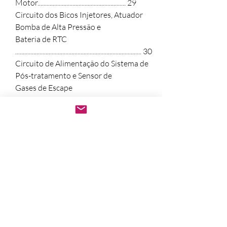
Motor.......................................................... 29

Circuito dos Bicos Injetores, Atuador 
Bomba de Alta Pressão e

Bateria de RTC 
................................................................................... 30

Circuito de Alimentação do Sistema de 
Pós-tratamento e Sensor de

Gases de Escape 
............................................................................... 31

Circuito dos Sensores e Atuadores do 
Sistema de Pós-tratamento e

Tanque de Uréia 
................................................................................. 32

Circuito do Barramento de 
Comunicação CAN J1939 ....................... 33

469 ** Publicado utilizando 
Astroselling **