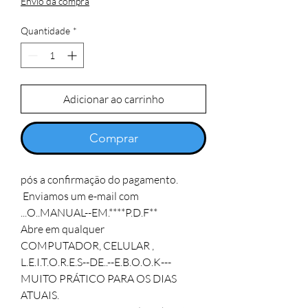
Envio da compra
Quantidade
*
Adicionar ao carrinho
Comprar
pós a confirmação do pagamento.

 Enviamos um e-mail com 
...O..MANUAL--EM.****P.D.F**

Abre em qualquer 

COMPUTADOR, CELULAR , 

L.E.I.T.O.R.E.S--DE..--E.B.O.O.K---

MUITO PRÁTICO PARA OS DIAS 
ATUAIS.
