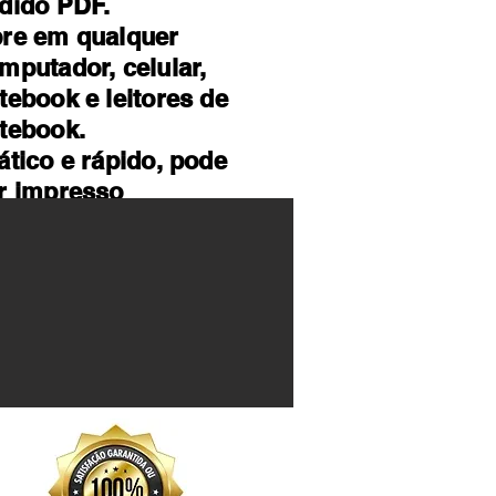
dido PDF.
re em qualquer
mputador, celular,
tebook e leitores de
tebook.
ático e rápido, pode
r impresso