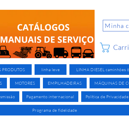
Minha 
Carr
S PRODUTOS
linha leve
LINHA DIESEL caminhões ô
S
MOTORES
EMPILHADEIRAS
MÁQUINAS DE 
nsmissão
Pagamento internacional
Política de Privacidade
Programa de fidelidade