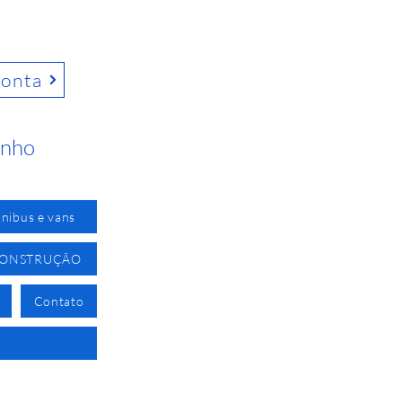
conta
inho
nibus e vans
CONSTRUÇÃO
Contato