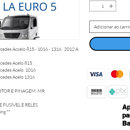
Adicionar ao carr
edes Accelo 815 - 1016 - 1316   2012 A 
cedes Acelo 815

cedes Acelo  1016

cedes Acelo 1316 

OR E PINAGEM  MR

 FUSÍVEL E RELES

Ap
ing **
pa
Ba