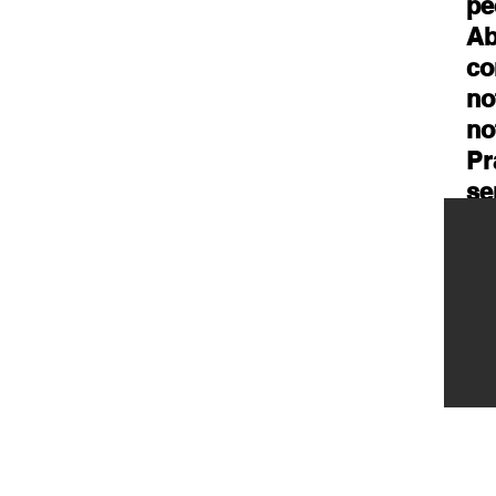
pe
Ab
co
no
no
Pr
se