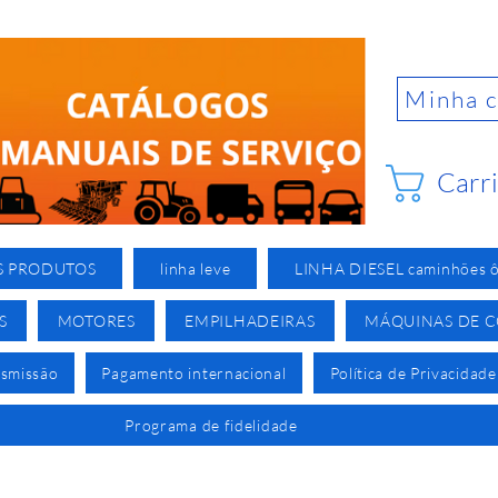
Minha 
Carr
S PRODUTOS
linha leve
LINHA DIESEL caminhões ô
S
MOTORES
EMPILHADEIRAS
MÁQUINAS DE 
nsmissão
Pagamento internacional
Política de Privacidade
Programa de fidelidade