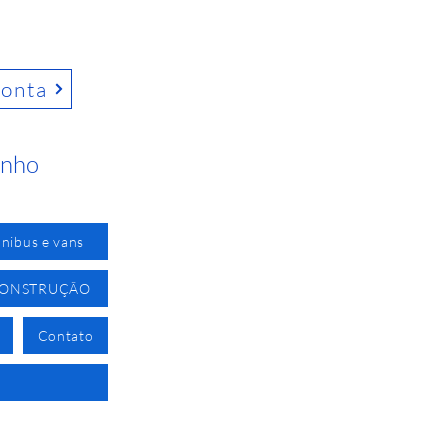
conta
inho
nibus e vans
CONSTRUÇÃO
Contato