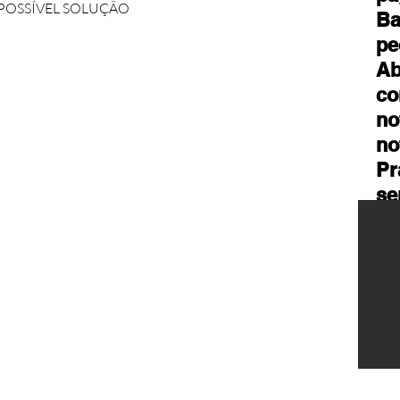
- POSSÍVEL SOLUÇÃO
Ba
pe
Ab
co
no
no
Pr
se