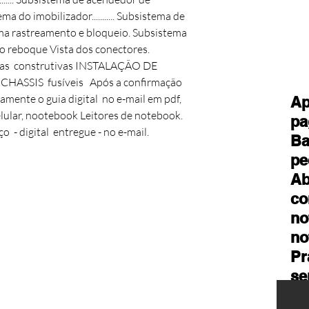
a do imobilizador........... Subsistema de
ma rastreamento e bloqueio. Subsistema
o reboque Vista dos conectores.
icas construtivas INSTALAÇÃO DE
SSIS fusíveis Após a confirmação
mente o guia digital no e-mail em pdf,
Ap
lular, nootebook Leitores de notebook.
pa
o - digital entregue - no e-mail.
Ba
pe
Ab
co
no
no
Pr
se