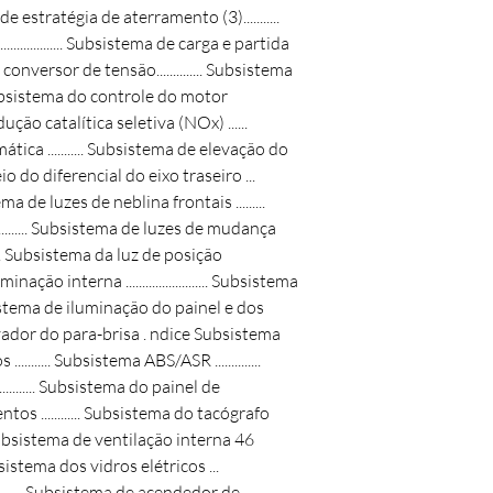
de estratégia de aterramento (3)...........
.................. Subsistema de carga e partida
 conversor de tensão.............. Subsistema
.. Subsistema do controle do motor
 redução catalítica seletiva (NOx) ......
ca ........... Subsistema de elevação do
eio do diferencial do eixo traseiro ...
a de luzes de neblina frontais .........
............. Subsistema de luzes de mudança
....... Subsistema da luz de posição
de iluminação interna ......................... Subsistema
istema de iluminação do painel e dos
vador do para-brisa . ndice Subsistema
.......... Subsistema ABS/ASR ..............
........ Subsistema do painel de
os ............ Subsistema do tacógrafo
r/subsistema de ventilação interna 46
stema dos vidros elétricos ...
........ Subsistema de acendedor de