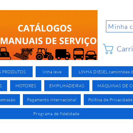
Minha 
Carr
S PRODUTOS
linha leve
LINHA DIESEL caminhões ô
S
MOTORES
EMPILHADEIRAS
MÁQUINAS DE 
nsmissão
Pagamento internacional
Política de Privacidade
Programa de fidelidade