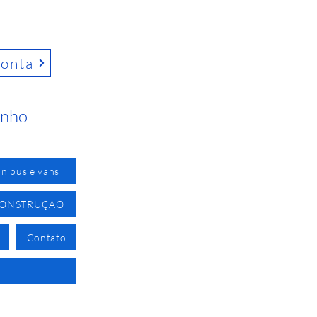
conta
inho
nibus e vans
CONSTRUÇÃO
Contato