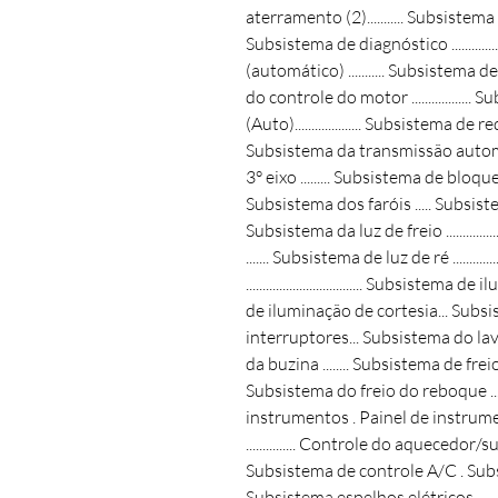
aterramento (2)........... Subsistema 
Subsistema de diagnóstico ...............
(automático) ........... Subsistema de
do controle do motor ................
(Auto).................... Subsistema de
Subsistema da transmissão automáti
3° eixo ......... Subsistema de bloqu
Subsistema dos faróis ..... Subsistem
Subsistema da luz de freio ...........
....... Subsistema de luz de ré .......
................................... Subsistema 
de iluminação de cortesia... Subs
interruptores... Subsistema do la
da buzina ........ Subsistema de freios .
Subsistema do freio do reboque .....
instrumentos . Painel de instrument
............... Controle do aquecedo
Subsistema de controle A/C . Subsi
Subsistema espelhos elétricos......