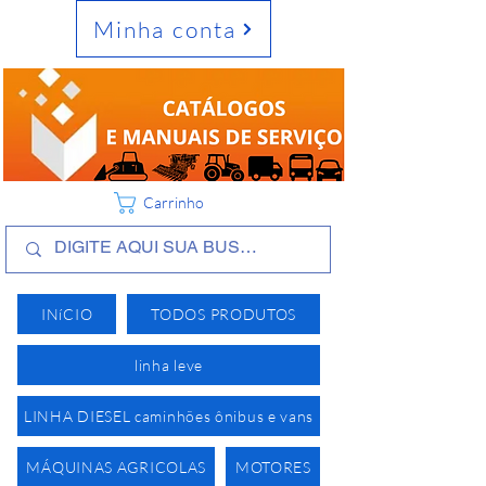
Minha conta
Carrinho
INíCIO
TODOS PRODUTOS
linha leve
LINHA DIESEL caminhões ônibus e vans
MÁQUINAS AGRICOLAS
MOTORES