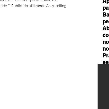
Ap
nde ** Publicado utilizando Astroselling 
pa
Ba
pe
Ab
co
no
no
Pr
se