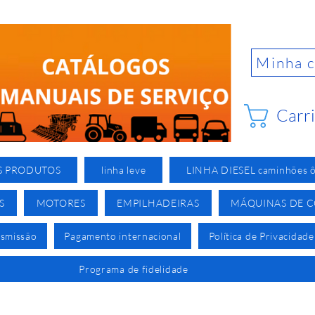
Minha 
Carr
S PRODUTOS
linha leve
LINHA DIESEL caminhões ô
S
MOTORES
EMPILHADEIRAS
MÁQUINAS DE 
nsmissão
Pagamento internacional
Política de Privacidade
Programa de fidelidade