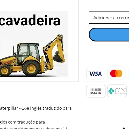
Adicionar ao carr
terpillar 416e Inglês traduzido para  
nglês com tradução para 
nde tem dá zoom para detalhes16 