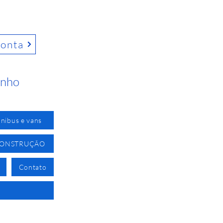
conta
inho
nibus e vans
CONSTRUÇÃO
Contato