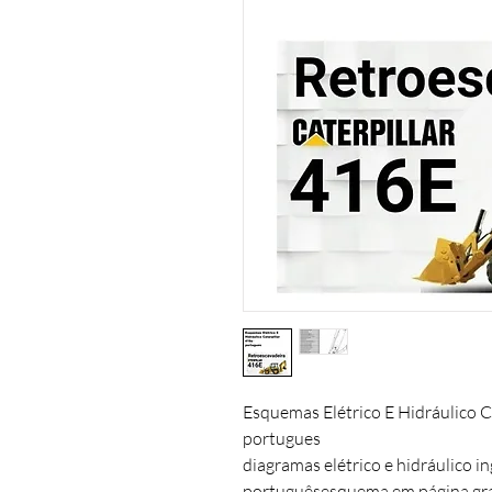
Esquemas Elétrico E Hidráulico Ca
portugues

diagramas elétrico e hidráulico i
portuguêsesquema em página gra