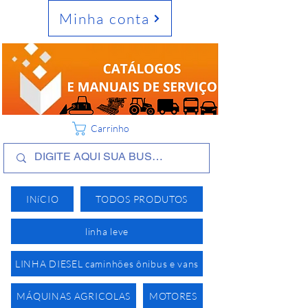
Minha conta
Carrinho
INíCIO
TODOS PRODUTOS
linha leve
LINHA DIESEL caminhões ônibus e vans
MÁQUINAS AGRICOLAS
MOTORES