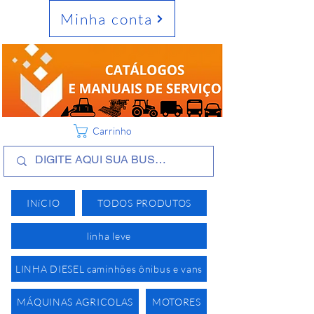
Minha conta
Carrinho
INíCIO
TODOS PRODUTOS
linha leve
LINHA DIESEL caminhões ônibus e vans
MÁQUINAS AGRICOLAS
MOTORES