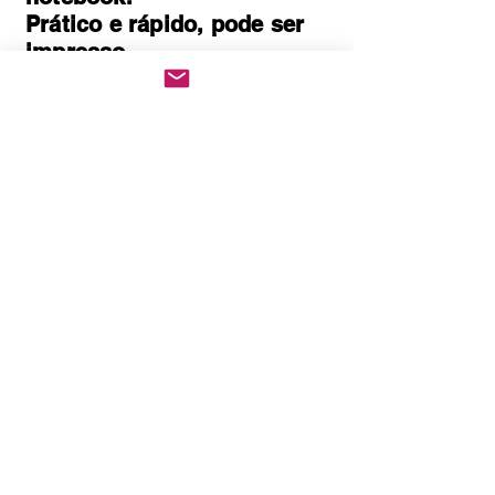
Prático e rápido, pode ser
impresso
Quem Somos
Política de Privacidade
Políticas de cookies
Politica de Troca e Devolução