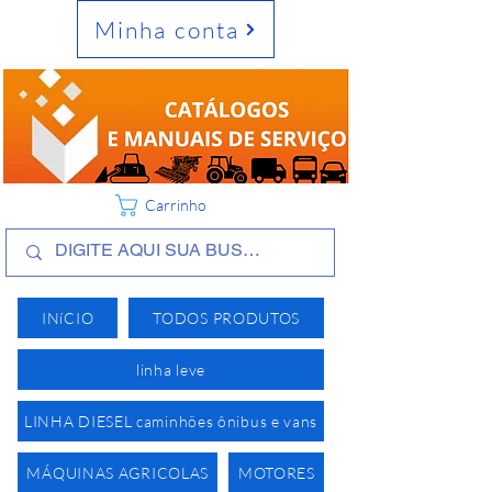
Minha conta
Carrinho
INíCIO
TODOS PRODUTOS
linha leve
LINHA DIESEL caminhões ônibus e vans
MÁQUINAS AGRICOLAS
MOTORES