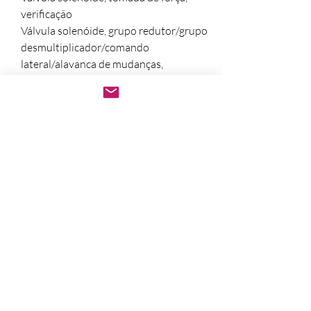
verificação
Válvula solenóide, grupo redutor/grupo
desmultiplicador/comando
lateral/alavanca de mudanças,
verificação
Válvula de modulação da largura de
pulso (PWM), embreagem, verificação
Unidades de controle
Tensão da bateria, ECU, verificação
Interruptores / relés
Solenóide, inibidor da alavanca de
mudanças SOLF, SOX1, verificação
Interruptor de mudanças para marchas
altas/marchas baixas, verificação
Relé do motor de partida, verificação
474