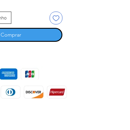
inho
Comprar