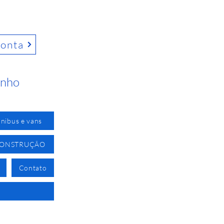
conta
inho
nibus e vans
CONSTRUÇÃO
Contato