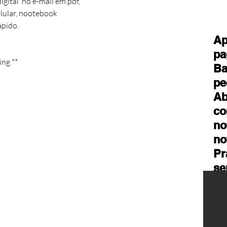
tal  no e-mail em pdf,  

ular, nootebook

pido.

Ap
pa
ing **
Ba
pe
Ab
co
no
no
Pr
se