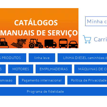
Minha 
Carr
S PRODUTOS
linha leve
LINHA DIESEL caminhões ô
S
MOTORES
EMPILHADEIRAS
MÁQUINAS DE 
nsmissão
Pagamento internacional
Política de Privacidade
Programa de fidelidade