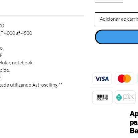
Adicionar ao carr
0

F 4000 af 4500

.

 

ular, notebook

pido.

 

cado utilizando Astroselling **
Ap
pa
Ba