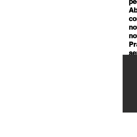
pe
Ab
co
no
no
Pr
se