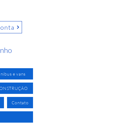
conta
inho
nibus e vans
CONSTRUÇÃO
Contato