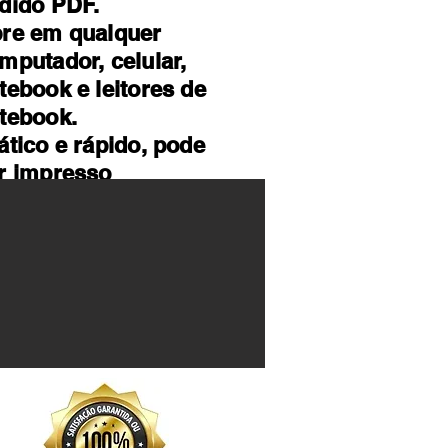
dido PDF.
re em qualquer
mputador, celular,
tebook e leitores de
tebook.
ático e rápido, pode
r impresso