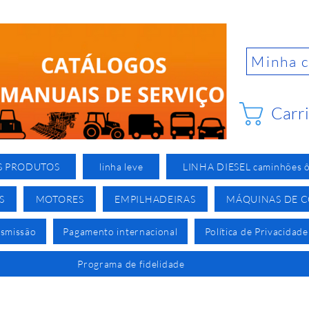
Minha 
Carr
S PRODUTOS
linha leve
LINHA DIESEL caminhões ô
S
MOTORES
EMPILHADEIRAS
MÁQUINAS DE 
nsmissão
Pagamento internacional
Política de Privacidade
Programa de fidelidade