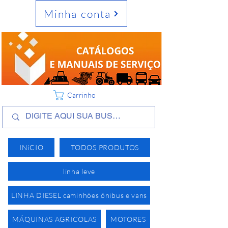
Minha conta
Carrinho
INíCIO
TODOS PRODUTOS
linha leve
LINHA DIESEL caminhões ônibus e vans
MÁQUINAS AGRICOLAS
MOTORES