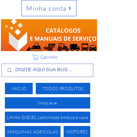
Minha conta
Carrinho
INíCIO
TODOS PRODUTOS
linha leve
LINHA DIESEL caminhões ônibus e vans
MÁQUINAS AGRICOLAS
MOTORES