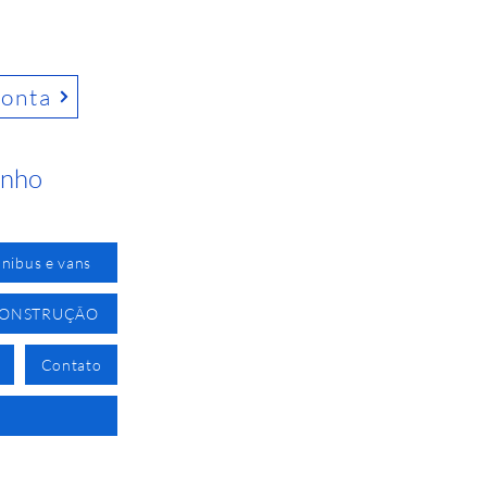
conta
inho
nibus e vans
CONSTRUÇÃO
Contato