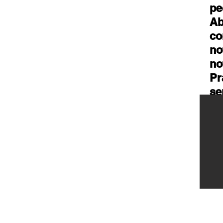
pe
Ab
co
no
no
Pr
se