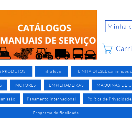
Minha 
Carr
S PRODUTOS
linha leve
LINHA DIESEL caminhões ô
S
MOTORES
EMPILHADEIRAS
MÁQUINAS DE 
nsmissão
Pagamento internacional
Política de Privacidade
Programa de fidelidade