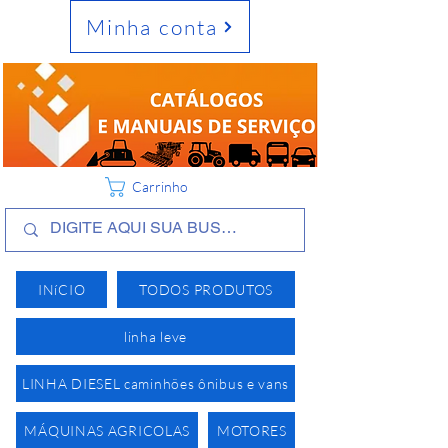
Minha conta
Carrinho
INíCIO
TODOS PRODUTOS
linha leve
LINHA DIESEL caminhões ônibus e vans
MÁQUINAS AGRICOLAS
MOTORES