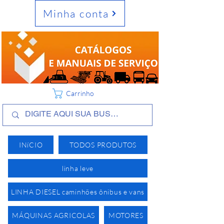
Minha conta
Carrinho
INíCIO
TODOS PRODUTOS
linha leve
LINHA DIESEL caminhões ônibus e vans
MÁQUINAS AGRICOLAS
MOTORES