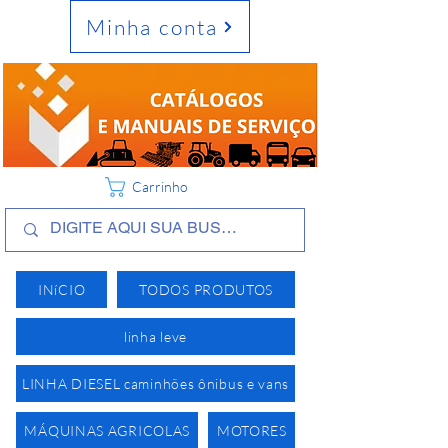
Minha conta
Carrinho
INíCIO
TODOS PRODUTOS
linha leve
LINHA DIESEL caminhões ônibus e vans
MÁQUINAS AGRICOLAS
MOTORES