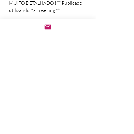
MUITO DETALHADO ! ** Publicado 
utilizando Astroselling **
Após a confirmação do
pagamento.
Baixe imediatamente o
pedido PDF.
Abre em qualquer
computador, celular,
notebook e leitores de
notebook.
Prático e rápido, pode ser
impresso