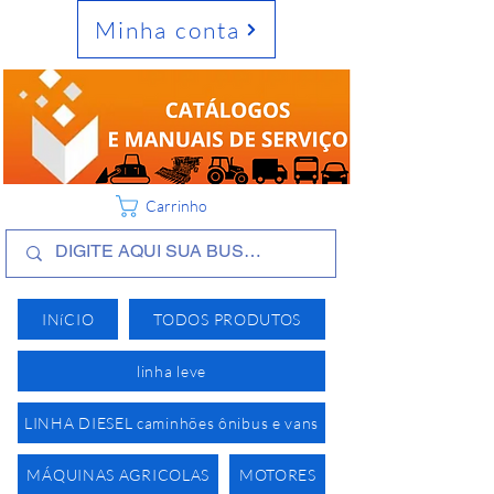
Minha conta
Carrinho
INíCIO
TODOS PRODUTOS
linha leve
LINHA DIESEL caminhões ônibus e vans
MÁQUINAS AGRICOLAS
MOTORES