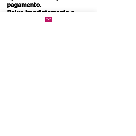
pagamento.
Baixe imediatamente o
pedido PDF.
Abre em qualquer
computador, celular,
notebook e leitores de
notebook.
Prático e rápido, pode ser
impresso
Quem Somos
Política de Privacidade
Políticas de cookies