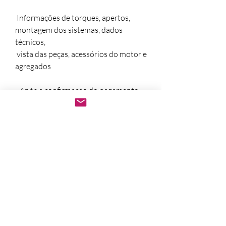
 Informações de torques, apertos, 
montagem dos sistemas, dados 
técnicos, 

 vista das peças, acessórios do motor e 
agregados

   Após a confirmação do pagamento. 

Enviamos imediatamente o pedido no 
e-mail em PDF. 

Abre em qualquer computador, celular, 
notebook e leitores de notebook. 

Prático e rápido, pode ser impresso

Entrega rápida no e-mail ou no Watzap,

caso o cliente queira. ** Publicado 
utilizando Astroselling **