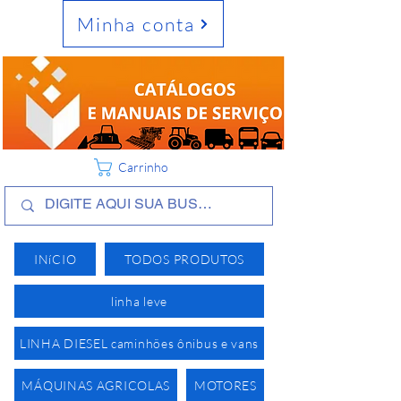
Minha conta
Carrinho
INíCIO
TODOS PRODUTOS
linha leve
LINHA DIESEL caminhões ônibus e vans
MÁQUINAS AGRICOLAS
MOTORES