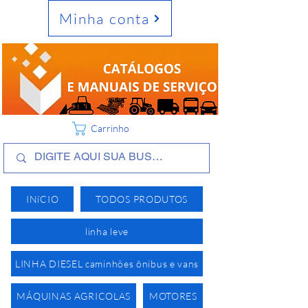
Minha conta
Carrinho
INíCIO
TODOS PRODUTOS
linha leve
LINHA DIESEL caminhões ônibus e vans
MÁQUINAS AGRICOLAS
MOTORES