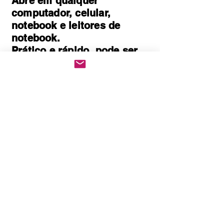
Abre em qualquer
computador, celular,
notebook e leitores de
notebook.
Prático e rápido, pode ser
impresso
Quem Somos
Política de Privacidade
Políticas de cookies
Politica de Troca e Devolução