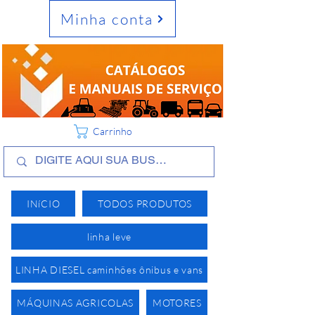
Minha conta
Carrinho
INíCIO
TODOS PRODUTOS
linha leve
LINHA DIESEL caminhões ônibus e vans
MÁQUINAS AGRICOLAS
MOTORES