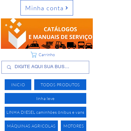
Minha conta
Carrinho
INíCIO
TODOS PRODUTOS
linha leve
LINHA DIESEL caminhões ônibus e vans
MÁQUINAS AGRICOLAS
MOTORES