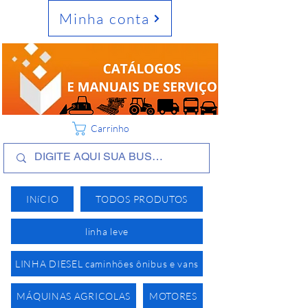
Minha conta
Carrinho
INíCIO
TODOS PRODUTOS
linha leve
LINHA DIESEL caminhões ônibus e vans
MÁQUINAS AGRICOLAS
MOTORES