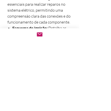
essenciais para realizar reparos no
sistema elétrico, permitindo uma
compreensão clara das conexões e do
funcionamento de cada componente.
Esquema de ignição:
Detalha as
conexões entre a bateria, o
distribuidor, as velas e a bobina de
ignição.
Esquema de iluminação:
Mostra as
conexões para faróis, luzes traseiras,
indicadores de direção e luzes
internas.