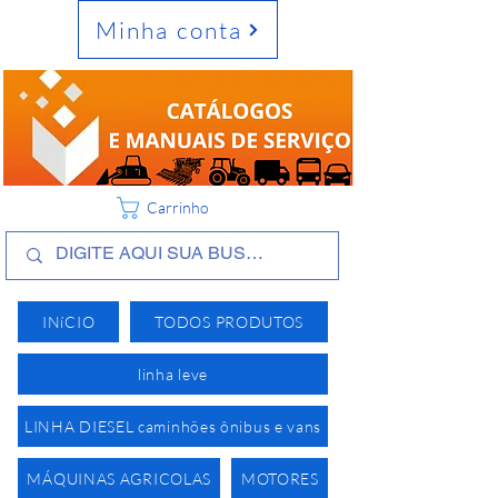
Minha conta
Carrinho
INíCIO
TODOS PRODUTOS
linha leve
LINHA DIESEL caminhões ônibus e vans
MÁQUINAS AGRICOLAS
MOTORES