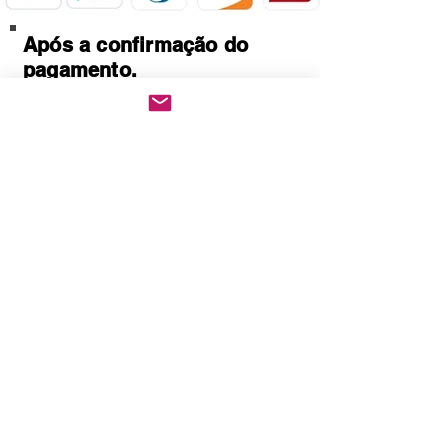
Após a confirmação do
pagamento.
Baixe imediatamente o
pedido PDF.
Abre em qualquer
computador, celular,
notebook e leitores de
notebook.
Prático e rápido, pode ser
impresso
Quem Somos
Política de Privacidade