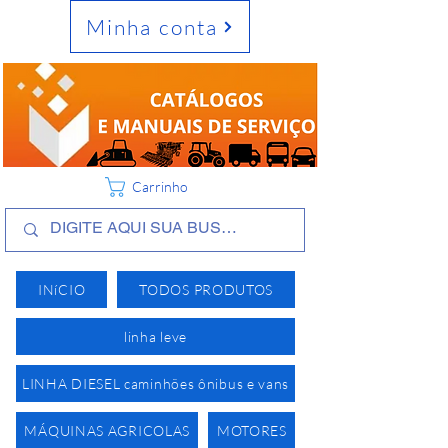
Minha conta
Carrinho
INíCIO
TODOS PRODUTOS
linha leve
LINHA DIESEL caminhões ônibus e vans
MÁQUINAS AGRICOLAS
MOTORES