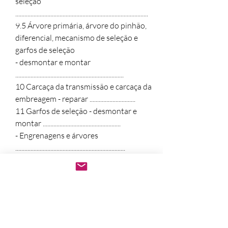
seleção 
.......................................................................................

9.5 Árvore primária, árvore do pinhão, 
diferencial, mecanismo de seleção e 
garfos de seleção

- desmontar e montar 
.......................................................................

10 Carcaça da transmissão e carcaça da 
embreagem - reparar ..............................

11 Garfos de seleção - desmontar e 
montar ...................................................

- Engrenagens e árvores 
........................................................................

1 Árvore primária - desmontar e 
montar ......................................................

2 Árvore do pinhão - desmontar e 
montar ...................................................

- Árvores da transmissão, diferencial 
.......................................................
