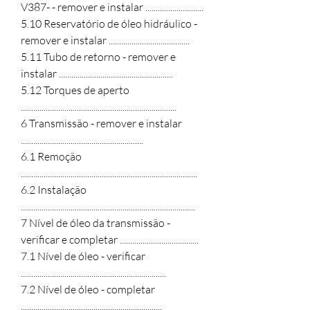
V387- - remover e instalar ............................

5.10 Reservatório de óleo hidráulico - 
remover e instalar .......................................

5.11 Tubo de retorno - remover e 
instalar .......................................................

5.12 Torques de aperto 
...........................................................................

6 Transmissão - remover e instalar 
...........................................................

6.1 Remoção 
.....................................................................................

6.2 Instalação 
....................................................................................

7 Nível de óleo da transmissão - 
verificar e completar ......................................

7.1 Nível de óleo - verificar 
......................................................................

7.2 Nível de óleo - completar 
....................................................................
