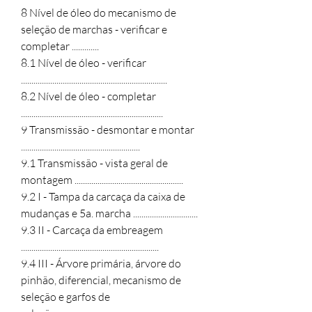
8 Nível de óleo do mecanismo de 
seleção de marchas - verificar e 
completar .............

8.1 Nível de óleo - verificar 
......................................................................

8.2 Nível de óleo - completar 
....................................................................

9 Transmissão - desmontar e montar 
.........................................................

9.1 Transmissão - vista geral de 
montagem ....................................................

9.2 I - Tampa da carcaça da caixa de 
mudanças e 5a. marcha ...............................

9.3 II - Carcaça da embreagem 
..................................................................

9.4 III - Árvore primária, árvore do 
pinhão, diferencial, mecanismo de 
seleção e garfos de
