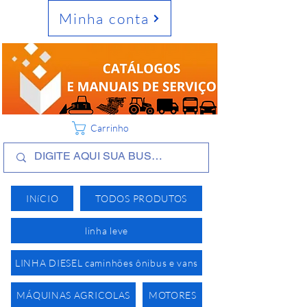
Minha conta
Carrinho
INíCIO
TODOS PRODUTOS
linha leve
LINHA DIESEL caminhões ônibus e vans
MÁQUINAS AGRICOLAS
MOTORES