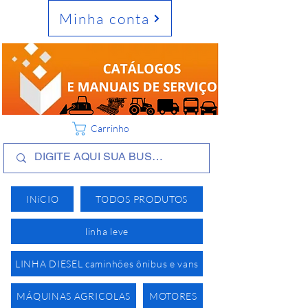
Minha conta
Carrinho
INíCIO
TODOS PRODUTOS
linha leve
LINHA DIESEL caminhões ônibus e vans
MÁQUINAS AGRICOLAS
MOTORES