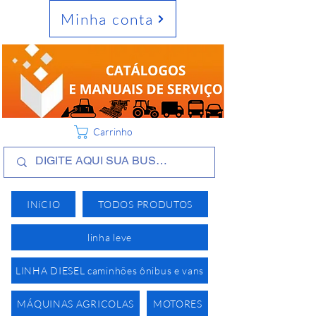
Minha conta
Carrinho
INíCIO
TODOS PRODUTOS
linha leve
LINHA DIESEL caminhões ônibus e vans
MÁQUINAS AGRICOLAS
MOTORES