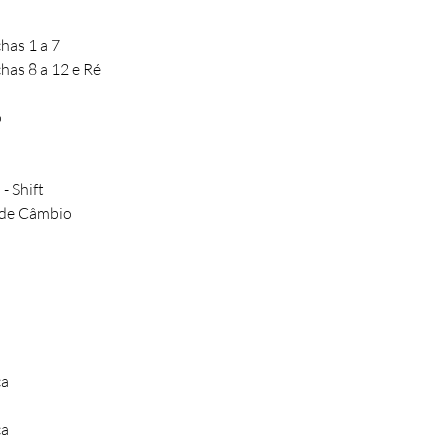
has 1 a 7
has 8 a 12 e Ré
o
- Shift
 de Câmbio
ca
ca