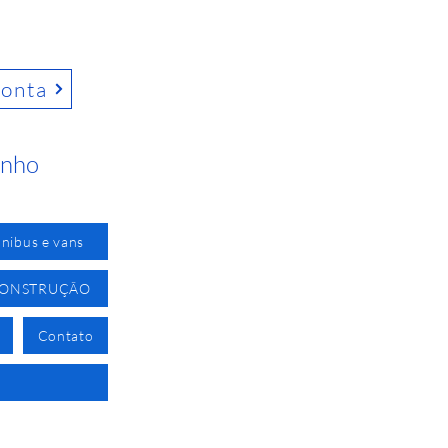
conta
inho
nibus e vans
CONSTRUÇÃO
Contato