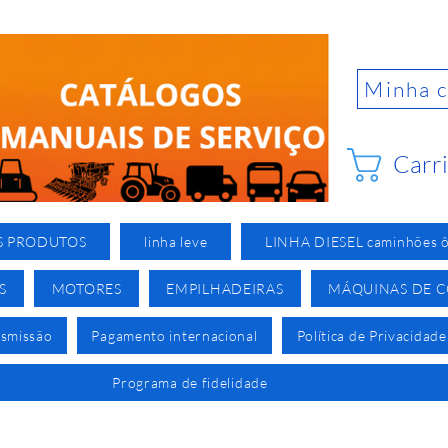
Minha 
Carr
S PRODUTOS
linha leve
LINHA DIESEL caminhões ô
S
MOTORES
EMPILHADEIRAS
MÁQUINAS DE 
nsmissão
Pagamento internacional
Política de Privacidade
Programa de fidelidade