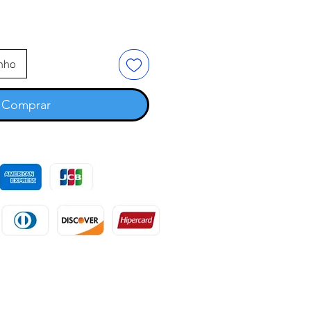
inho
Comprar