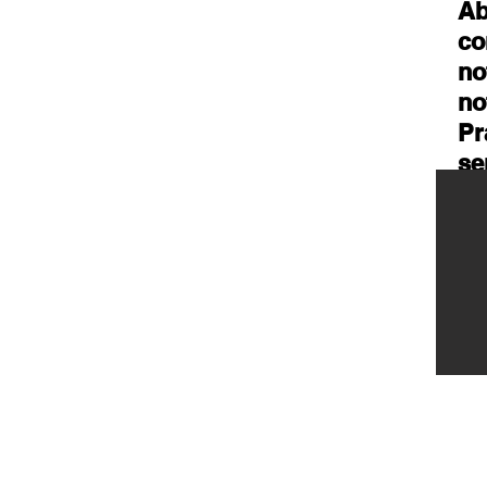
Ab
co
no
no
Pr
se