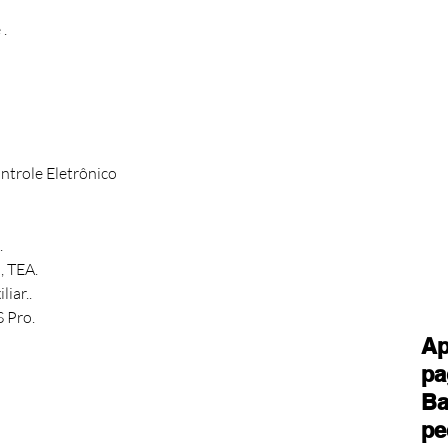
 .
ntrole Eletrônico
.
, TEA.
iar..
S Pro.
Ap
pa
Ba
pe