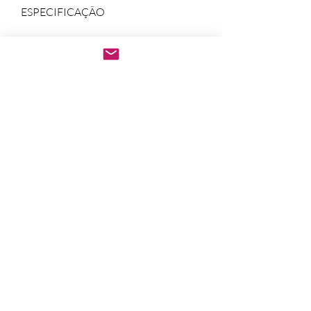
ESPECIFICAÇÃO
Após a confirmação do
pagamento.
Baixe imediatamente o
pedido PDF.
Abre em qualquer
computador, celular,
notebook e leitores de
notebook.
Prático e rápido, pode ser
impresso