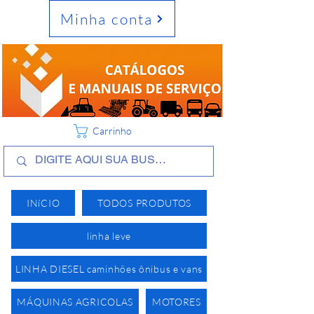
Minha conta
Carrinho
INíCIO
TODOS PRODUTOS
linha leve
LINHA DIESEL caminhões ônibus e vans
MÁQUINAS AGRICOLAS
MOTORES