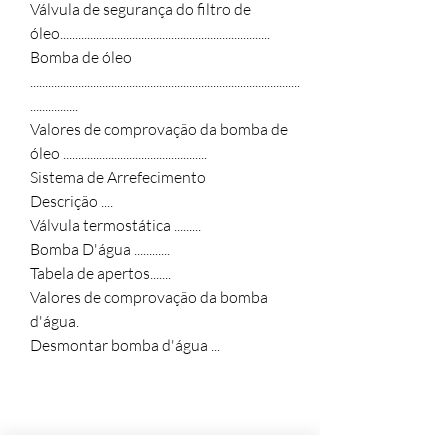
Válvula de segurança do filtro de
óleo......................................................................
Bomba de óleo
..........................................................................................
................
Valores de comprovação da bomba de
óleo ................................................
Sistema de Arrefecimento
Descrição ....
Válvula termostática .........
Bomba D'água ............
Tabela de apertos.......
Valores de comprovação da bomba
d'água.
Desmontar bomba d'água ...