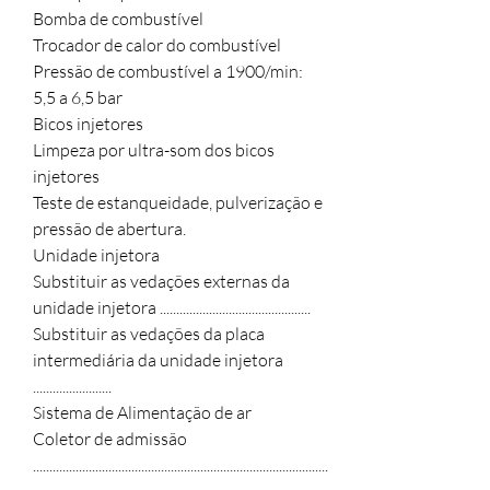
Bomba de combustível
Trocador de calor do combustível
Pressão de combustível a 1900/min:
5,5 a 6,5 bar
Bicos injetores
Limpeza por ultra-som dos bicos
injetores
Teste de estanqueidade, pulverização e
pressão de abertura.
Unidade injetora
Substituir as vedações externas da
unidade injetora ..............................................
Substituir as vedações da placa
intermediária da unidade injetora
........................
Sistema de Alimentação de ar
Coletor de admissão
..........................................................................................