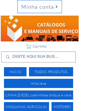
Minha conta
Carrinho
INíCIO
TODOS PRODUTOS
linha leve
LINHA DIESEL caminhões ônibus e vans
MÁQUINAS AGRICOLAS
MOTORES