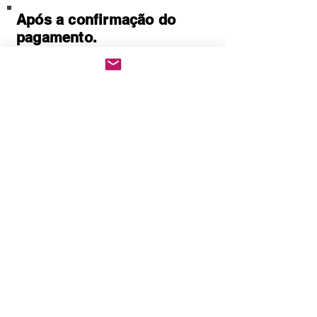
Após a confirmação do
pagamento.
Baixe imediatamente o
pedido PDF.
Abre em qualquer
computador, celular,
notebook e leitores de
notebook.
Prático e rápido, pode ser
impresso
Quem Somos
Política de Privacidade