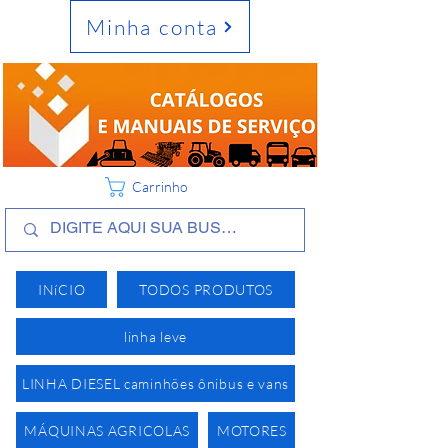
Minha conta
Carrinho
INíCIO
TODOS PRODUTOS
linha leve
LINHA DIESEL caminhões ônibus e vans
MÁQUINAS AGRICOLAS
MOTORES