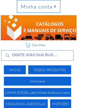
Minha conta
Carrinho
INíCIO
TODOS PRODUTOS
linha leve
LINHA DIESEL caminhões ônibus e vans
MÁQUINAS AGRICOLAS
MOTORES