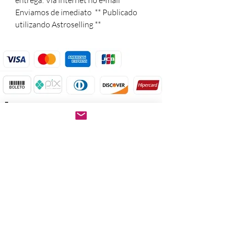
entrega: Via internet no e-mail

Enviamos de imediato  ** Publicado 
utilizando Astroselling **
Após a confirmação do
pagamento.
Baixe imediatamente o
pedido PDF.
Abre em qualquer
computador, celular,
notebook e leitores de
notebook.
Prático e rápido, pode ser
impresso